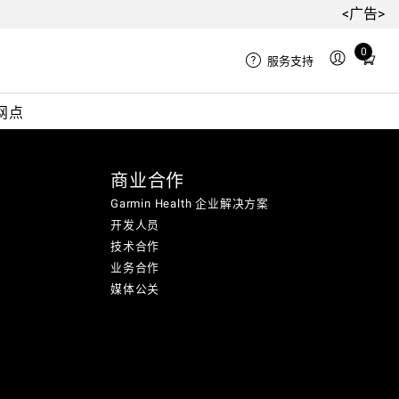
<广告>
0
Total
服务支持
items
in
网点
cart:
0
商业合作
Garmin Health 企业解决方案
开发人员
技术合作
业务合作
媒体公关